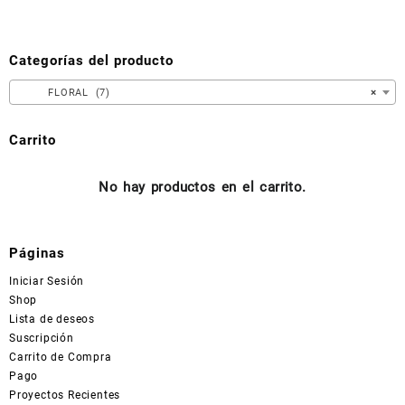
opciones
se
pueden
Categorías del producto
elegir
en
FLORAL (7)
×
la
página
Carrito
de
producto
No hay productos en el carrito.
Páginas
Iniciar Sesión
Shop
Lista de deseos
Suscripción
Carrito de Compra
Pago
Proyectos Recientes