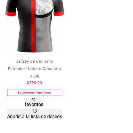
elegir
elegir
en
en
la
la
página
página
de
de
producto
producto
Jersey de Ciclismo
Estandar Hombre Caballero
J508
$
599.00
Seleccionar opciones
Este
favoritos
producto
tiene
Añadir a la lista de deseos
múltiples
variantes.
Las