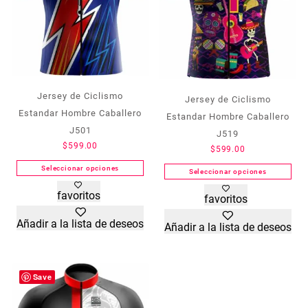
Jersey de Ciclismo
Jersey de Ciclismo
Estandar Hombre Caballero
Estandar Hombre Caballero
J501
J519
$
599.00
$
599.00
Seleccionar opciones
Seleccionar opciones
Este
Este
favoritos
favoritos
producto
producto
tiene
tiene
Añadir a la lista de deseos
Añadir a la lista de deseos
múltiples
múltiples
variantes.
variantes.
Las
Las
opciones
opciones
Save
se
se
pueden
pueden