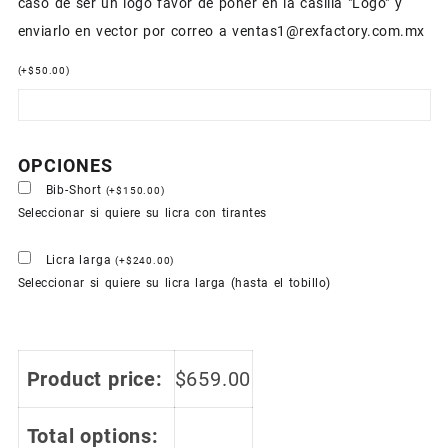
caso de ser un logo favor de poner en la casilla "Logo" y
enviarlo en vector por correo a ventas1@rexfactory.com.mx
(
+
$
50.00
)
OPCIONES
Bib-Short
(
+
$
150.00
)
Seleccionar si quiere su licra con tirantes
Licra larga
(
+
$
240.00
)
Seleccionar si quiere su licra larga (hasta el tobillo)
Product price:
$
659.00
Total options: