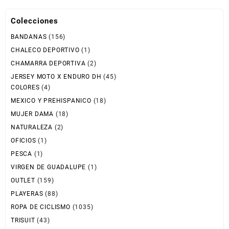
opciones
se
Colecciones
pueden
BANDANAS
(156)
elegir
en
CHALECO DEPORTIVO
(1)
la
CHAMARRA DEPORTIVA
(2)
página
JERSEY MOTO X ENDURO DH
(45)
de
COLORES
(4)
producto
MEXICO Y PREHISPANICO
(18)
MUJER DAMA
(18)
NATURALEZA
(2)
OFICIOS
(1)
PESCA
(1)
VIRGEN DE GUADALUPE
(1)
OUTLET
(159)
PLAYERAS
(88)
ROPA DE CICLISMO
(1035)
TRISUIT
(43)