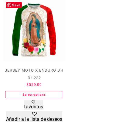
Save
JERSEY MOTO X ENDURO DH
DH232
$
559.00
Select options
Este
favoritos
producto
tiene
Añadir a la lista de deseos
múltiples
variantes.
Las