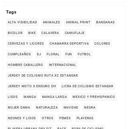
COUPONX2870820251
COPIAR CÓDIGO
Tags
ALTA VISIBILIDAD
ANIMALES
ANIMAL PRINT
BANDANAS
BICOLOR
BIKE
CALAVERA
CAMUFLAJE
CERVEZAS Y LICORES
CHAMARRA DEPORTIVA
COLORES
CUMPLEAÑOS
DJ
FLORAL
FUN
FUTBOL
HOMBRE CABALLERO
INTERNACIONAL
JERSEY DE CICLISMO RUTA XC ESTANDAR
JERSEY MOTO X ENDURO DH
LICRA DE CICLISMO ESTANDAR
LISOS
MANGA
MANGA LARGA
MEXICO Y PREHISPANICO
MUJER DAMA
NATURALEZA
NAVIDAD
NEGRA
NEONES Y LISOS
OTROS
PEMEX
PLAYERAS
PLAYERA URBANA DRY FIT
RACE
ROPA DE CICLISMO