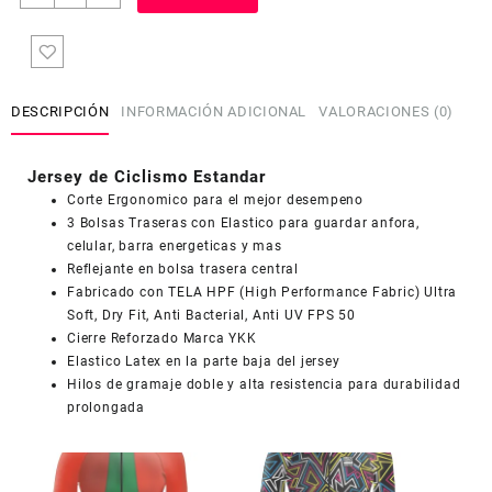
de
Ciclismo
Estandar
Mujer
Dama
DESCRIPCIÓN
INFORMACIÓN ADICIONAL
VALORACIONES (0)
JD768
cantidad
Jersey de Ciclismo Estandar
Corte Ergonomico para el mejor desempeno
3 Bolsas Traseras con Elastico para guardar anfora,
celular, barra energeticas y mas
Reflejante en bolsa trasera central
COUPONX1081007114
COPIAR CÓDIGO
Fabricado con TELA HPF (High Performance Fabric) Ultra
Soft, Dry Fit, Anti Bacterial, Anti UV FPS 50
Cierre Reforzado Marca YKK
Elastico Latex en la parte baja del jersey
Hilos de gramaje doble y alta resistencia para durabilidad
prolongada