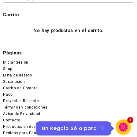
la
página
Carrito
de
producto
No hay productos en el carrito.
Páginas
Iniciar Sesión
Shop
Lista de deseos
Suscripción
Carrito de Compra
Pago
Proyectos Recientes
Términos y condiciones
Aviso de Privacidad
Contacto
1
Productos en descuentos en MERCADOLIBRE
Un Regalo Sólo para Ti!
Pedidos para Equipo