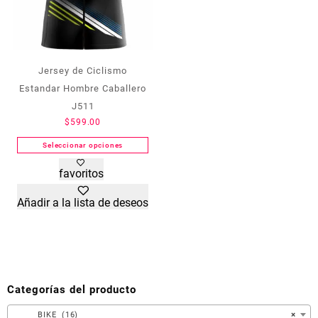
producto
producto
Jersey de Ciclismo
Estandar Hombre Caballero
J511
$
599.00
Seleccionar opciones
Este
favoritos
producto
tiene
Añadir a la lista de deseos
múltiples
variantes.
Las
opciones
se
pueden
Categorías del producto
elegir
en
BIKE (16)
×