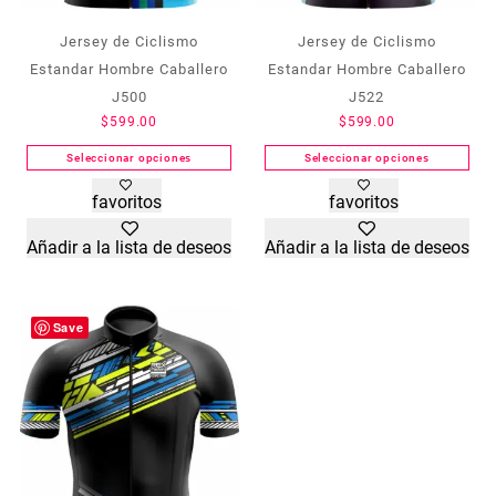
Jersey de Ciclismo
Jersey de Ciclismo
Estandar Hombre Caballero
Estandar Hombre Caballero
J500
J522
$
599.00
$
599.00
Seleccionar opciones
Seleccionar opciones
Este
Este
favoritos
favoritos
producto
producto
tiene
tiene
Añadir a la lista de deseos
Añadir a la lista de deseos
múltiples
múltiples
variantes.
variantes.
Las
Las
opciones
opciones
Save
se
se
pueden
pueden
elegir
elegir
en
en
la
la
página
página
de
de