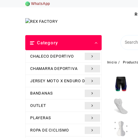
Saltar
WhatsApp
al
R
contenido
Category
CHALECO DEPORTIVO
Inicio
Product
CHAMARRA DEPORTIVA
JERSEY MOTO X ENDURO DH
BANDANAS
OUTLET
PLAYERAS
ROPA DE CICLISMO