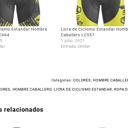
clismo Estandar Hombre
Licra de Ciclismo Estandar Homb
LC664
Caballero LC557
25
1 julio, 2021
lar
Entrada similar
Categorías:
COLORES
,
HOMBRE CABALLE
LORES
,
HOMBRE CABALLERO
,
LICRA DE CICLISMO ESTANDAR
,
ROPA D
s relacionados