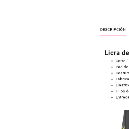
DESCRIPCIÓN
Licra d
Corte 
Pad de
Costura
Fabric
Elastic
Hilos d
Entreg