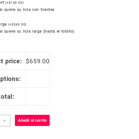
ort
(
+
$
150.00
)
si quiere su licra con tirantes
larga
(
+
$
240.00
)
si quiere su licra larga (hasta el tobillo)
t price:
$
659.00
options:
total:
+
Añadir al carrito
smo
dar