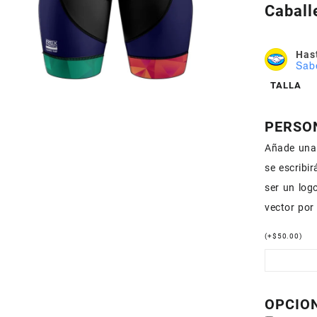
Caball
Hast
Sab
TALLA
PERSO
Añade una 
se escribi
ser un logo
vector por
(
+
$
50.00
)
OPCIO