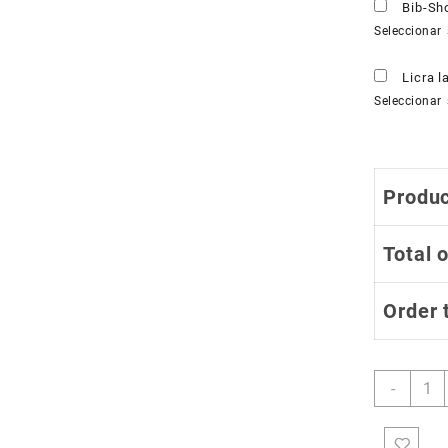
Bib-Sh
Seleccionar 
Licra 
Seleccionar 
Produc
Total 
Order 
Licra
-
de
Cicli
Estan