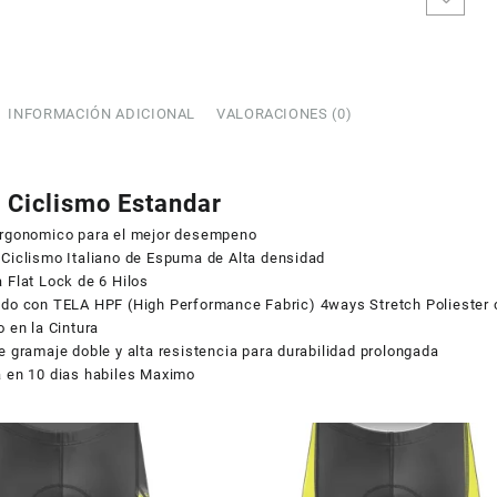
Homb
Cabal
LC70
canti
INFORMACIÓN ADICIONAL
VALORACIONES (0)
e Ciclismo Estandar
Ergonomico para el mejor desempeno
 Ciclismo Italiano de Espuma de Alta densidad
 Flat Lock de 6 Hilos
COUPONX1806828281
COPIAR CÓDIGO
ado con TELA HPF (High Performance Fabric) 4ways Stretch Poliester 
o en la Cintura
e gramaje doble y alta resistencia para durabilidad prolongada
a en 10 dias habiles Maximo