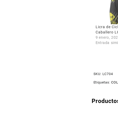
Licra de Ci
Caballero 
9 enero, 20
Entrada simi
SKU:
LC704
Etiquetas:
CO
Producto