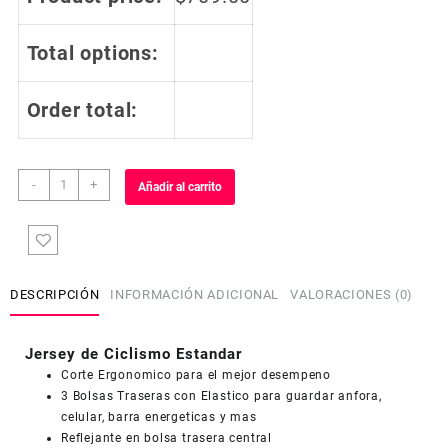
Total options:
Order total:
Jersey
-
+
Añadir al carrito
de
Ciclismo
Estandar
Mujer
Dama
DESCRIPCIÓN
INFORMACIÓN ADICIONAL
VALORACIONES (0)
Manga
Larga
JDL515
Jersey de Ciclismo Estandar
COUPONX2612652593
COPIAR CÓDIGO
cantidad
Corte Ergonomico para el mejor desempeno
3 Bolsas Traseras con Elastico para guardar anfora,
celular, barra energeticas y mas
Reflejante en bolsa trasera central