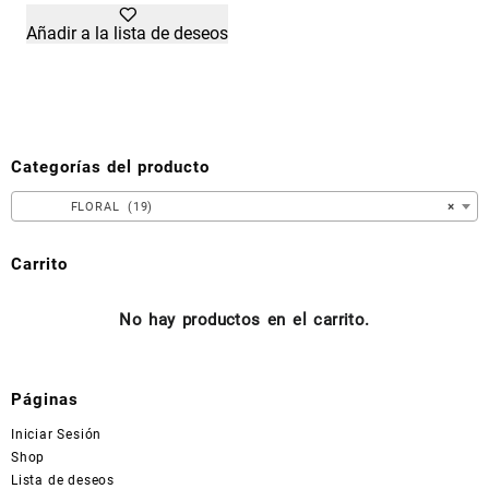
tiene
Añadir a la lista de deseos
múltiples
variantes.
Las
opciones
se
pueden
Categorías del producto
elegir
en
FLORAL (19)
×
la
página
Carrito
de
producto
No hay productos en el carrito.
Páginas
Iniciar Sesión
Shop
Lista de deseos