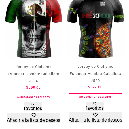
Jersey de Ciclismo
Jersey de Ciclismo
Estandar Hombre Caballero
Estandar Hombre Caballero
J520
J516
$
599.00
$
599.00
Seleccionar opciones
Seleccionar opciones
Este
Este
favoritos
favoritos
producto
producto
tiene
tiene
Añadir a la lista de deseos
Añadir a la lista de deseos
múltiples
múltiples
variantes.
variantes.