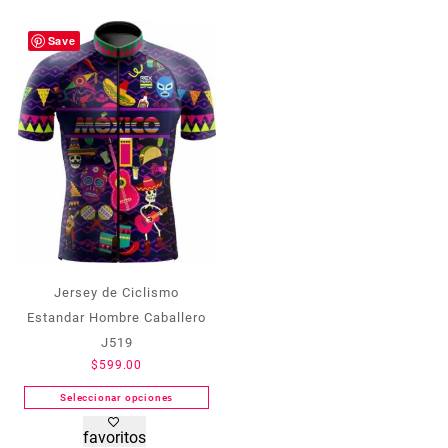
Las
Las
opciones
opciones
Save
se
se
pueden
pueden
elegir
elegir
en
en
la
la
página
página
de
de
producto
producto
Jersey de Ciclismo
Estandar Hombre Caballero
J519
$
599.00
Seleccionar opciones
Este
favoritos
producto