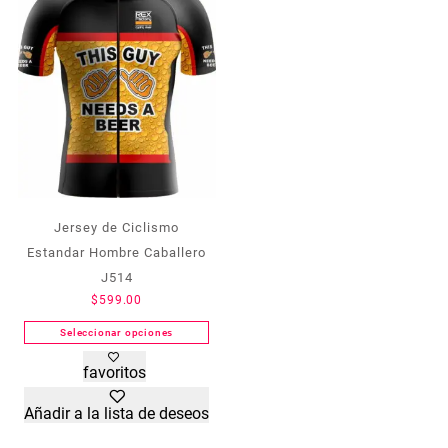
pueden
pueden
elegir
elegir
en
en
la
la
página
página
de
de
producto
producto
Jersey de Ciclismo
Estandar Hombre Caballero
J514
$
599.00
Seleccionar opciones
Este
favoritos
producto
tiene
Añadir a la lista de deseos
múltiples
variantes.