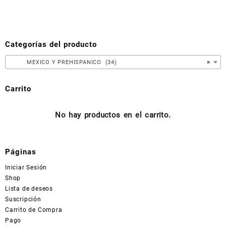
Las
opciones
se
pueden
Categorías del producto
elegir
en
MEXICO Y PREHISPANICO (34)
×
la
página
Carrito
de
producto
No hay productos en el carrito.
Páginas
Iniciar Sesión
Shop
Lista de deseos
Suscripción
Carrito de Compra
Pago