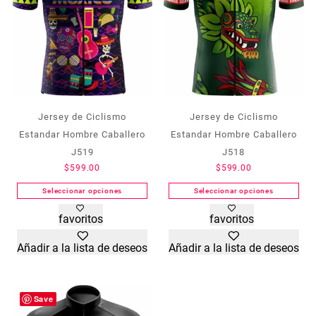
Jersey de Ciclismo
Jersey de Ciclismo
Estandar Hombre Caballero
Estandar Hombre Caballero
J519
J518
$
599.00
$
599.00
Seleccionar opciones
Seleccionar opciones
Este
Este
favoritos
favoritos
producto
producto
tiene
tiene
Añadir a la lista de deseos
Añadir a la lista de deseos
múltiples
múltiples
variantes.
variantes.
Las
Las
opciones
opciones
Save
se
se