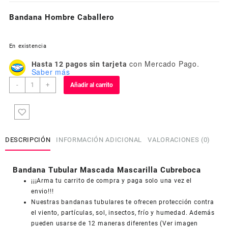
Bandana Hombre Caballero
En existencia
con Mercado Pago.
Hasta 12 pagos sin tarjeta
Saber más
Bandana
-
+
Añadir al carrito
Hombre
Caballero
cantidad
DESCRIPCIÓN
INFORMACIÓN ADICIONAL
VALORACIONES (0)
Bandana Tubular Mascada Mascarilla Cubreboca
¡¡¡Arma tu carrito de compra y paga solo una vez el
envio!!!
Nuestras bandanas tubulares te ofrecen protección contra
el viento, partículas, sol, insectos, frío y humedad. Además
pueden usarse de 12 maneras diferentes (Ver imagen