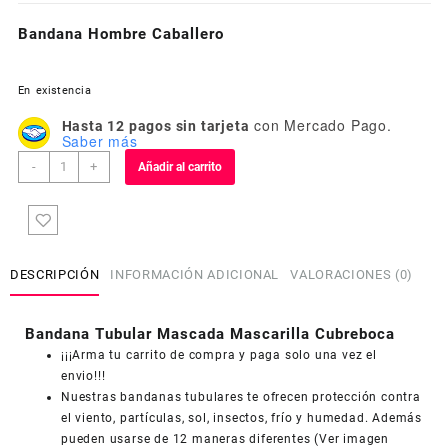
Bandana Hombre Caballero
En existencia
con Mercado Pago.
Hasta 12 pagos sin tarjeta
Saber más
Bandana
-
+
Añadir al carrito
Hombre
Caballero
cantidad
DESCRIPCIÓN
INFORMACIÓN ADICIONAL
VALORACIONES (0)
Bandana Tubular Mascada Mascarilla Cubreboca
¡¡¡Arma tu carrito de compra y paga solo una vez el
envio!!!
Nuestras bandanas tubulares te ofrecen protección contra
el viento, partículas, sol, insectos, frío y humedad. Además
pueden usarse de 12 maneras diferentes (Ver imagen