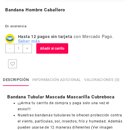
Bandana Hombre Caballero
En existencia
con Mercado Pago.
Hasta 12 pagos sin tarjeta
Saber más
Bandana
-
+
Añadir al carrito
Hombre
Caballero
cantidad
DESCRIPCIÓN
INFORMACIÓN ADICIONAL
VALORACIONES (0)
Bandana Tubular Mascada Mascarilla Cubreboca
¡¡¡Arma tu carrito de compra y paga solo una vez el
envio!!!
Nuestras bandanas tubulares te ofrecen protección contra
el viento, partículas, sol, insectos, frío y humedad. Además
pueden usarse de 12 maneras diferentes (Ver imagen