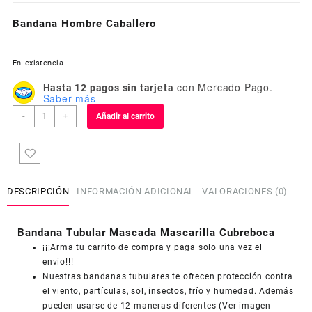
Bandana Hombre Caballero
En existencia
con Mercado Pago.
Hasta 12 pagos sin tarjeta
Saber más
Bandana
-
+
Añadir al carrito
Hombre
Caballero
cantidad
DESCRIPCIÓN
INFORMACIÓN ADICIONAL
VALORACIONES (0)
Bandana Tubular Mascada Mascarilla Cubreboca
¡¡¡Arma tu carrito de compra y paga solo una vez el
envio!!!
Nuestras bandanas tubulares te ofrecen protección contra
el viento, partículas, sol, insectos, frío y humedad. Además
pueden usarse de 12 maneras diferentes (Ver imagen