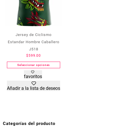
de
de
producto
producto
Jersey de Ciclismo
Estandar Hombre Caballero
J518
$
599.00
Seleccionar opciones
Este
favoritos
producto
tiene
Añadir a la lista de deseos
múltiples
variantes.
Las
opciones
se
pueden
Categorías del producto
elegir