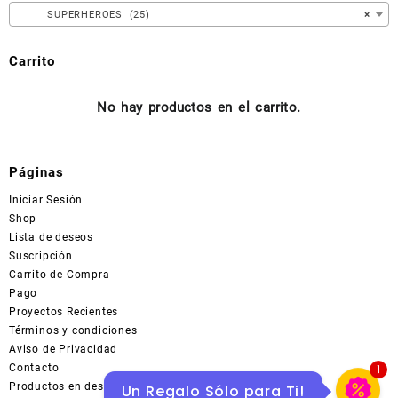
en
SUPERHEROES (25)
×
la
página
Carrito
de
producto
No hay productos en el carrito.
Páginas
Iniciar Sesión
Shop
Lista de deseos
Suscripción
Carrito de Compra
Pago
Proyectos Recientes
Términos y condiciones
Aviso de Privacidad
Contacto
1
Productos en descuentos en MERCADOLIBRE
Un Regalo Sólo para Ti!