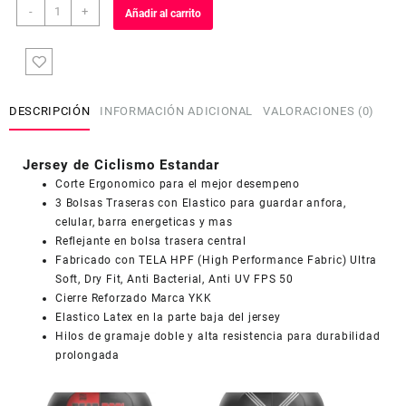
Jersey
-
+
Añadir al carrito
de
Ciclismo
Estandar
Hombre
Caballero
DESCRIPCIÓN
INFORMACIÓN ADICIONAL
VALORACIONES (0)
J666
cantidad
Jersey de Ciclismo Estandar
Corte Ergonomico para el mejor desempeno
3 Bolsas Traseras con Elastico para guardar anfora,
celular, barra energeticas y mas
Reflejante en bolsa trasera central
COUPONX3446409309
COPIAR CÓDIGO
Fabricado con TELA HPF (High Performance Fabric) Ultra
Soft, Dry Fit, Anti Bacterial, Anti UV FPS 50
Cierre Reforzado Marca YKK
Elastico Latex en la parte baja del jersey
Hilos de gramaje doble y alta resistencia para durabilidad
prolongada