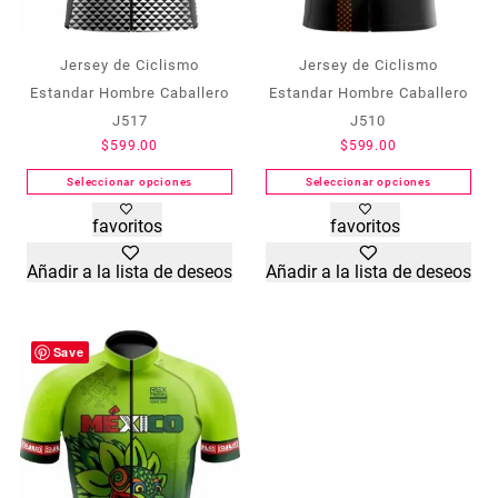
Jersey de Ciclismo
Jersey de Ciclismo
Estandar Hombre Caballero
Estandar Hombre Caballero
J517
J510
$
599.00
$
599.00
Seleccionar opciones
Seleccionar opciones
Este
Este
favoritos
favoritos
producto
producto
tiene
tiene
Añadir a la lista de deseos
Añadir a la lista de deseos
múltiples
múltiples
variantes.
variantes.
Las
Las
opciones
opciones
Save
se
se
pueden
pueden
elegir
elegir
en
en
la
la
página
página