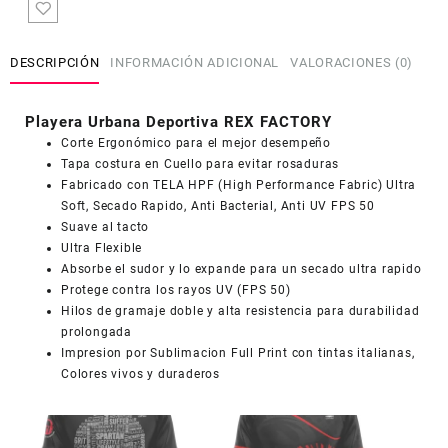
Dry
Fit
REX
DESCRIPCIÓN
INFORMACIÓN ADICIONAL
VALORACIONES (0)
FACTORY
Hombre
Caballero
Playera Urbana Deportiva REX FACTORY
PU107
Corte Ergonómico para el mejor desempeño
cantidad
Tapa costura en Cuello para evitar rosaduras
COUPONX0752452285
COPIAR CÓDIGO
Fabricado con TELA HPF (High Performance Fabric) Ultra
Soft, Secado Rapido, Anti Bacterial, Anti UV FPS 50
Suave al tacto
Ultra Flexible
Absorbe el sudor y lo expande para un secado ultra rapido
Protege contra los rayos UV (FPS 50)
Hilos de gramaje doble y alta resistencia para durabilidad
prolongada
Impresion por Sublimacion Full Print con tintas italianas,
Colores vivos y duraderos