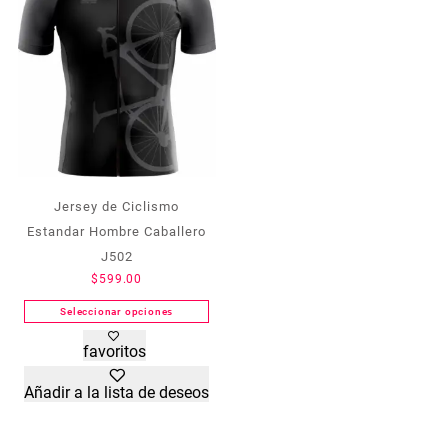
elegir
elegir
en
en
la
la
página
página
de
de
producto
producto
Jersey de Ciclismo
Estandar Hombre Caballero
J502
$
599.00
Seleccionar opciones
Este
favoritos
producto
tiene
Añadir a la lista de deseos
múltiples
variantes.
Las