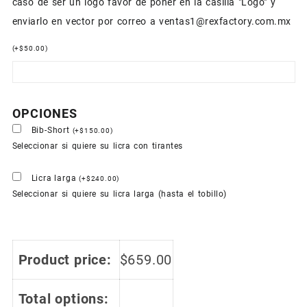
caso de ser un logo favor de poner en la casilla "Logo" y
enviarlo en vector por correo a ventas1@rexfactory.com.mx
(
+
$
50.00
)
OPCIONES
Bib-Short
(
+
$
150.00
)
Seleccionar si quiere su licra con tirantes
Licra larga
(
+
$
240.00
)
Seleccionar si quiere su licra larga (hasta el tobillo)
Product price:
$
659.00
Total options: