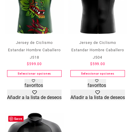
Jersey de Ciclismo
Jersey de Ciclismo
Estandar Hombre Caballero
Estandar Hombre Caballero
J518
J504
$
599.00
$
599.00
Seleccionar opciones
Seleccionar opciones
Este
Este
favoritos
favoritos
producto
producto
tiene
tiene
Añadir a la lista de deseos
Añadir a la lista de deseos
múltiples
múltiples
variantes.
variantes.
Las
Las
opciones
opciones
Save
se
se
pueden
pueden