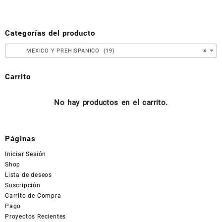
opciones
se
pueden
Categorías del producto
elegir
en
MEXICO Y PREHISPANICO (19)
×
la
página
Carrito
de
producto
No hay productos en el carrito.
Páginas
Iniciar Sesión
Shop
Lista de deseos
Suscripción
Carrito de Compra
Pago
Proyectos Recientes