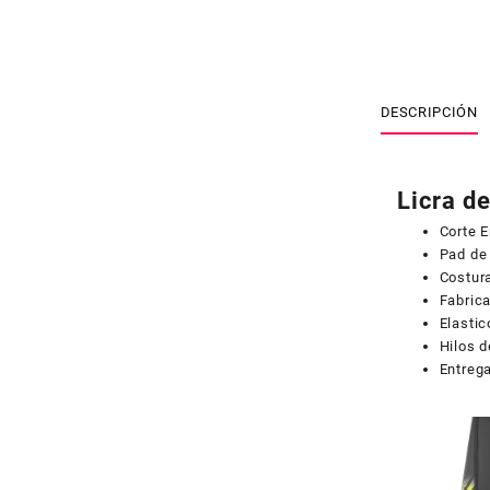
DESCRIPCIÓN
Licra d
Corte 
Pad de
Costura
Fabric
Elastic
Hilos d
Entreg