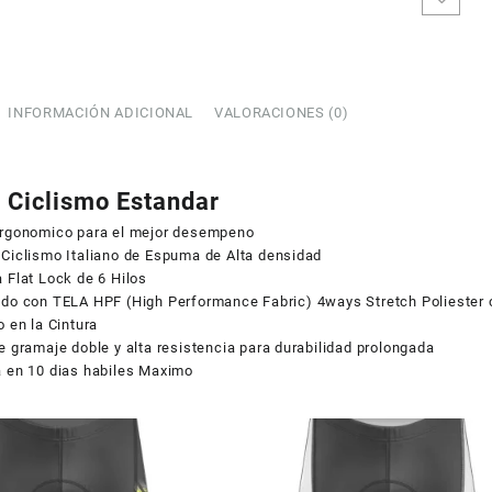
Homb
Cabal
LC55
canti
INFORMACIÓN ADICIONAL
VALORACIONES (0)
e Ciclismo Estandar
Ergonomico para el mejor desempeno
 Ciclismo Italiano de Espuma de Alta densidad
 Flat Lock de 6 Hilos
COUPONX0864597529
COPIAR CÓDIGO
ado con TELA HPF (High Performance Fabric) 4ways Stretch Poliester 
o en la Cintura
e gramaje doble y alta resistencia para durabilidad prolongada
a en 10 dias habiles Maximo