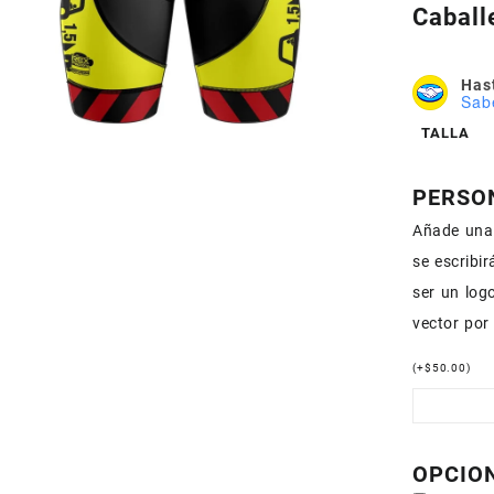
Caball
Hast
Sab
TALLA
PERSO
Añade una 
se escribi
ser un logo
vector por
(
+
$
50.00
)
OPCIO