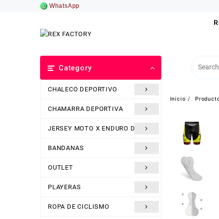
Saltar
WhatsApp
al
R
contenido
Category
CHALECO DEPORTIVO
Inicio
Product
CHAMARRA DEPORTIVA
JERSEY MOTO X ENDURO DH
BANDANAS
OUTLET
PLAYERAS
ROPA DE CICLISMO