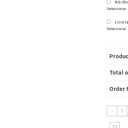
Bib-Sh
Seleccionar 
Licra 
Seleccionar 
Produc
Total 
Order 
Licra
-
de
Cicli
Estan