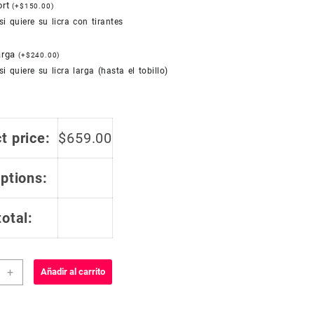
ort
(
+
$
150.00
)
si quiere su licra con tirantes
larga
(
+
$
240.00
)
si quiere su licra larga (hasta el tobillo)
t price:
$
659.00
options:
total:
+
Añadir al carrito
smo
dar