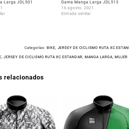
a Larga JDL501
Dama Manga Larga JDL513
21
16 agosto, 2021
lar
Entrada similar
Categorías:
BIKE
,
JERSEY DE CICLISMO RUTA XC ESTA
E
,
JERSEY DE CICLISMO RUTA XC ESTANDAR
,
MANGA LARGA
,
MUJER
s relacionados