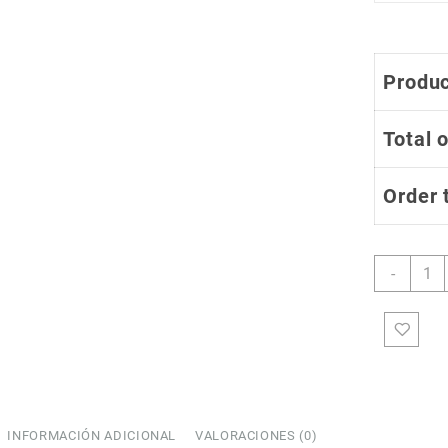
Produc
Total 
Order 
Jerse
-
de
Cicli
Estan
Mujer
Dama
Mang
Larga
JDL7
INFORMACIÓN ADICIONAL
VALORACIONES (0)
COUPONX1968533787
COPIAR CÓDIGO