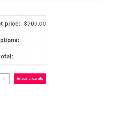
t price:
$
709.00
options:
total:
y
+
Añadir al carrito
smo
dar
a
43