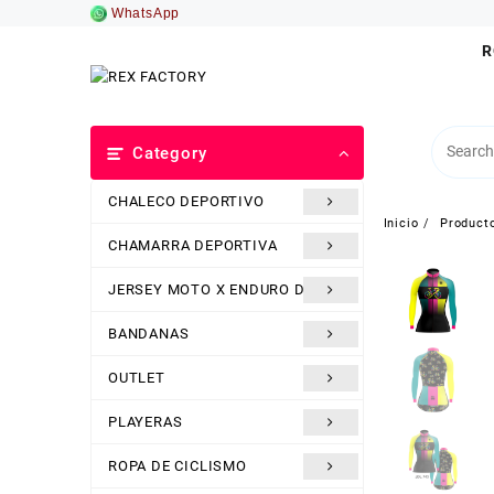
Saltar
WhatsApp
al
R
contenido
Category
CHALECO DEPORTIVO
Inicio
Product
CHAMARRA DEPORTIVA
JERSEY MOTO X ENDURO DH
BANDANAS
OUTLET
PLAYERAS
ROPA DE CICLISMO