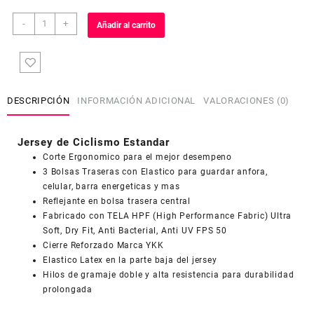
Jersey
-
+
Añadir al carrito
de
Ciclismo
Estandar
Mujer
Dama
DESCRIPCIÓN
INFORMACIÓN ADICIONAL
VALORACIONES (0)
Manga
Larga
JDL636
Jersey de Ciclismo Estandar
cantidad
Corte Ergonomico para el mejor desempeno
3 Bolsas Traseras con Elastico para guardar anfora,
celular, barra energeticas y mas
COUPONX2613954501
COPIAR CÓDIGO
Reflejante en bolsa trasera central
Fabricado con TELA HPF (High Performance Fabric) Ultra
Soft, Dry Fit, Anti Bacterial, Anti UV FPS 50
Cierre Reforzado Marca YKK
Elastico Latex en la parte baja del jersey
Hilos de gramaje doble y alta resistencia para durabilidad
prolongada