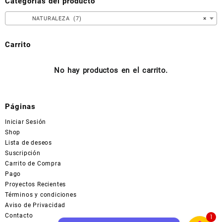
Categorías del producto
elegir
en
NATURALEZA (7)
×
la
página
Carrito
de
producto
No hay productos en el carrito.
Páginas
Iniciar Sesión
Shop
Lista de deseos
Suscripción
Carrito de Compra
Pago
Proyectos Recientes
Términos y condiciones
Aviso de Privacidad
Contacto
1