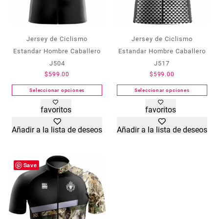
Jersey de Ciclismo
Jersey de Ciclismo
Estandar Hombre Caballero
Estandar Hombre Caballero
J504
J517
$
599.00
$
599.00
Seleccionar opciones
Seleccionar opciones
Este
Este
favoritos
favoritos
producto
producto
tiene
tiene
Añadir a la lista de deseos
Añadir a la lista de deseos
múltiples
múltiples
variantes.
variantes.
Las
Las
opciones
opciones
Save
se
se
pueden
pueden
elegir
elegir
en
en
la
la