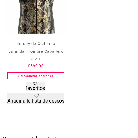
página
página
de
de
producto
producto
Jersey de Ciclismo
Estandar Hombre Caballero
J521
$
599.00
Seleccionar opciones
Este
favoritos
producto
tiene
Añadir a la lista de deseos
múltiples
variantes.
Las
opciones
se
pueden