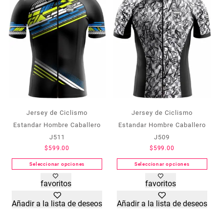
Jersey de Ciclismo
Jersey de Ciclismo
Estandar Hombre Caballero
Estandar Hombre Caballero
J511
J509
$
599.00
$
599.00
Seleccionar opciones
Seleccionar opciones
Este
Este
favoritos
favoritos
producto
producto
tiene
tiene
Añadir a la lista de deseos
Añadir a la lista de deseos
múltiples
múltiples
variantes.
variantes.