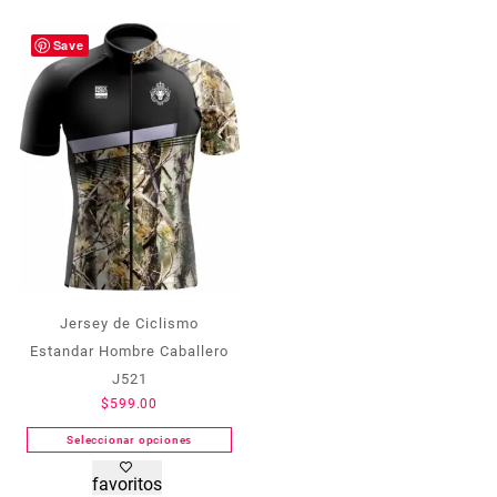
Las
Las
opciones
opciones
Save
se
se
pueden
pueden
elegir
elegir
en
en
la
la
página
página
de
de
producto
producto
Jersey de Ciclismo
Estandar Hombre Caballero
J521
$
599.00
Seleccionar opciones
Este
favoritos
producto