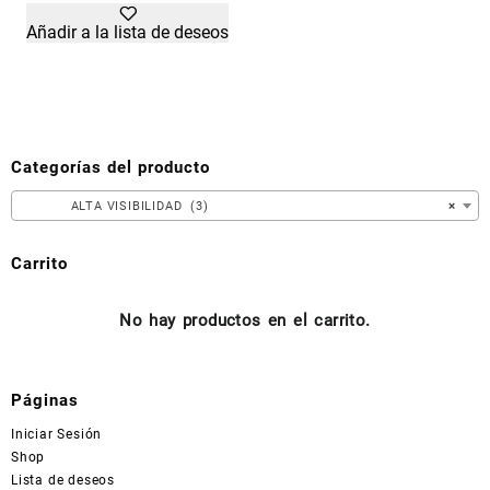
tiene
Añadir a la lista de deseos
múltiples
variantes.
Las
opciones
se
pueden
Categorías del producto
elegir
en
ALTA VISIBILIDAD (3)
×
la
página
Carrito
de
producto
No hay productos en el carrito.
Páginas
Iniciar Sesión
Shop
Lista de deseos