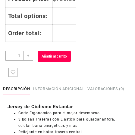
Total options:
Order total:
Jersey
-
+
Añadir al carrito
de
Ciclismo
Estandar
Mujer
Dama
DESCRIPCIÓN
INFORMACIÓN ADICIONAL
VALORACIONES (0)
Manga
Larga
JDL574
Jersey de Ciclismo Estandar
COUPONX2788568829
COPIAR CÓDIGO
cantidad
Corte Ergonomico para el mejor desempeno
3 Bolsas Traseras con Elastico para guardar anfora,
celular, barra energeticas y mas
Reflejante en bolsa trasera central