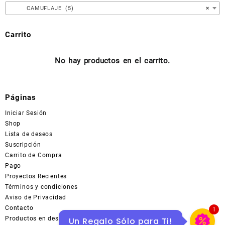
en
CAMUFLAJE (5)
×
la
página
Carrito
de
producto
No hay productos en el carrito.
Páginas
Iniciar Sesión
Shop
Lista de deseos
Suscripción
Carrito de Compra
Pago
Proyectos Recientes
Términos y condiciones
Aviso de Privacidad
Contacto
1
Productos en descuentos en MERCADOLIBRE
Un Regalo Sólo para Ti!