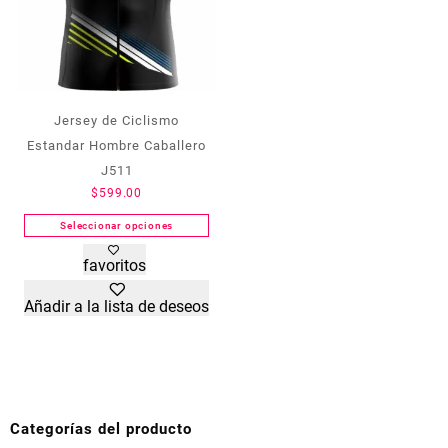
de
de
producto
producto
Jersey de Ciclismo
Estandar Hombre Caballero
J511
$
599.00
Seleccionar opciones
Este
favoritos
producto
tiene
Añadir a la lista de deseos
múltiples
variantes.
Las
opciones
se
pueden
Categorías del producto
elegir