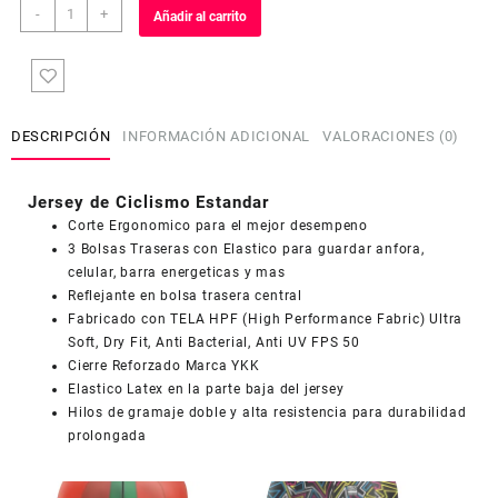
Jersey
-
+
Añadir al carrito
de
Ciclismo
Estandar
Mujer
Dama
DESCRIPCIÓN
INFORMACIÓN ADICIONAL
VALORACIONES (0)
JD775
cantidad
Jersey de Ciclismo Estandar
Corte Ergonomico para el mejor desempeno
3 Bolsas Traseras con Elastico para guardar anfora,
celular, barra energeticas y mas
Reflejante en bolsa trasera central
COUPONX0532620028
COPIAR CÓDIGO
Fabricado con TELA HPF (High Performance Fabric) Ultra
Soft, Dry Fit, Anti Bacterial, Anti UV FPS 50
Cierre Reforzado Marca YKK
Elastico Latex en la parte baja del jersey
Hilos de gramaje doble y alta resistencia para durabilidad
prolongada