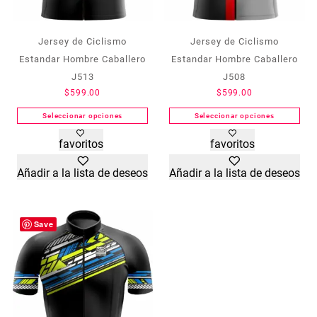
Jersey de Ciclismo
Jersey de Ciclismo
Estandar Hombre Caballero
Estandar Hombre Caballero
J513
J508
$
599.00
$
599.00
Seleccionar opciones
Seleccionar opciones
Este
Este
favoritos
favoritos
producto
producto
tiene
tiene
Añadir a la lista de deseos
Añadir a la lista de deseos
múltiples
múltiples
variantes.
variantes.
Las
Las
opciones
opciones
Save
se
se
pueden
pueden
elegir
elegir
en
en
la
la
página
página