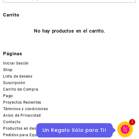
la
página
Carrito
de
producto
No hay productos en el carrito.
Páginas
Iniciar Sesión
Shop
Lista de deseos
Suscripción
Carrito de Compra
Pago
Proyectos Recientes
Términos y condiciones
Aviso de Privacidad
1
Contacto
Productos en descuentos en MERCADOLIBRE
Un Regalo Sólo para Ti!
Pedidos para Equipo