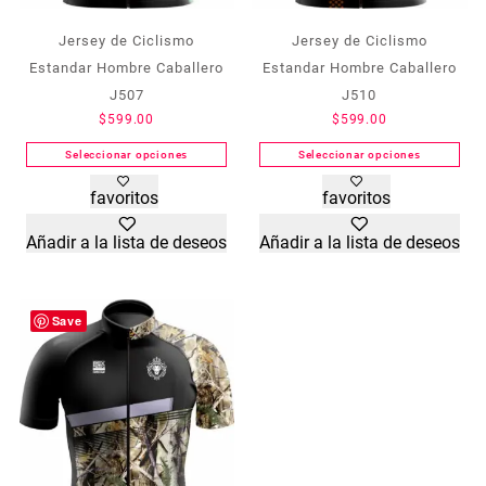
Jersey de Ciclismo
Jersey de Ciclismo
Estandar Hombre Caballero
Estandar Hombre Caballero
J507
J510
$
599.00
$
599.00
Seleccionar opciones
Seleccionar opciones
Este
Este
favoritos
favoritos
producto
producto
tiene
tiene
Añadir a la lista de deseos
Añadir a la lista de deseos
múltiples
múltiples
variantes.
variantes.
Las
Las
opciones
opciones
Save
se
se
pueden
pueden
elegir
elegir
en
en
la
la
página
página
de
de