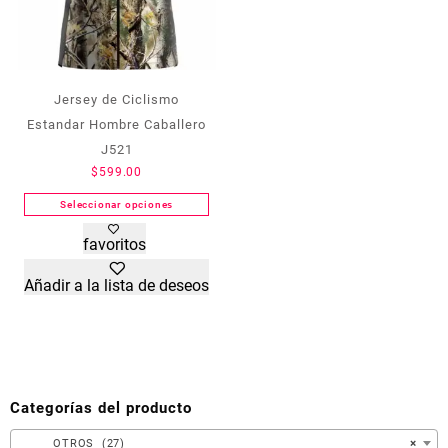
producto
producto
Jersey de Ciclismo
Estandar Hombre Caballero
J521
$
599.00
Seleccionar opciones
Este
favoritos
producto
tiene
Añadir a la lista de deseos
múltiples
variantes.
Las
opciones
se
pueden
Categorías del producto
elegir
en
OTROS (27)
×