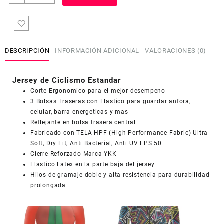
de
Ciclismo
Estandar
Mujer
Dama
DESCRIPCIÓN
INFORMACIÓN ADICIONAL
VALORACIONES (0)
JD710
cantidad
Jersey de Ciclismo Estandar
Corte Ergonomico para el mejor desempeno
3 Bolsas Traseras con Elastico para guardar anfora,
celular, barra energeticas y mas
Reflejante en bolsa trasera central
COUPONX1314554568
COPIAR CÓDIGO
Fabricado con TELA HPF (High Performance Fabric) Ultra
Soft, Dry Fit, Anti Bacterial, Anti UV FPS 50
Cierre Reforzado Marca YKK
Elastico Latex en la parte baja del jersey
Hilos de gramaje doble y alta resistencia para durabilidad
prolongada