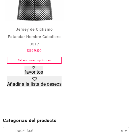
producto
producto
Jersey de Ciclismo
Estandar Hombre Caballero
J517
$
599.00
Seleccionar opciones
Este
favoritos
producto
tiene
Añadir a la lista de deseos
múltiples
variantes.
Las
opciones
se
pueden
Categorías del producto
elegir
en
RACE (33)
×