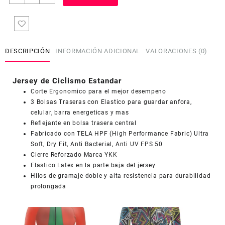
de
Ciclismo
Estandar
Mujer
Dama
DESCRIPCIÓN
INFORMACIÓN ADICIONAL
VALORACIONES (0)
JD688
cantidad
Jersey de Ciclismo Estandar
Corte Ergonomico para el mejor desempeno
3 Bolsas Traseras con Elastico para guardar anfora,
celular, barra energeticas y mas
Reflejante en bolsa trasera central
COUPONX0423310629
COPIAR CÓDIGO
Fabricado con TELA HPF (High Performance Fabric) Ultra
Soft, Dry Fit, Anti Bacterial, Anti UV FPS 50
Cierre Reforzado Marca YKK
Elastico Latex en la parte baja del jersey
Hilos de gramaje doble y alta resistencia para durabilidad
prolongada