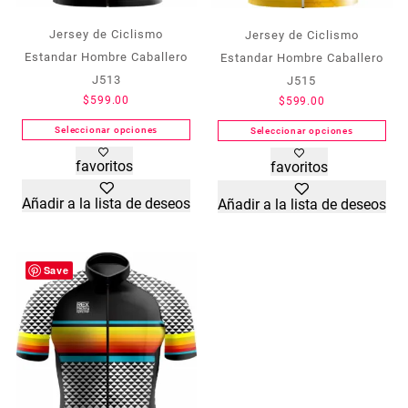
Jersey de Ciclismo
Jersey de Ciclismo
Estandar Hombre Caballero
Estandar Hombre Caballero
J513
J515
$
599.00
$
599.00
Seleccionar opciones
Seleccionar opciones
Este
Este
favoritos
favoritos
producto
producto
tiene
tiene
Añadir a la lista de deseos
Añadir a la lista de deseos
múltiples
múltiples
variantes.
variantes.
Las
Las
opciones
opciones
Save
se
se
pueden
pueden
elegir
elegir
en
en
la
la
página
página
de
de