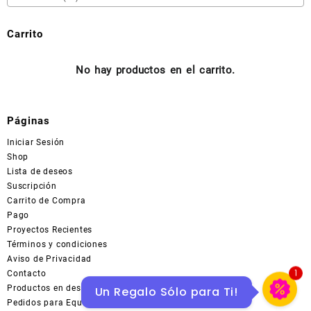
la
página
Carrito
de
producto
No hay productos en el carrito.
Páginas
Iniciar Sesión
Shop
Lista de deseos
Suscripción
Carrito de Compra
Pago
Proyectos Recientes
Términos y condiciones
Aviso de Privacidad
1
Contacto
Productos en descuentos en MERCADOLIBRE
Un Regalo Sólo para Ti!
Pedidos para Equipo