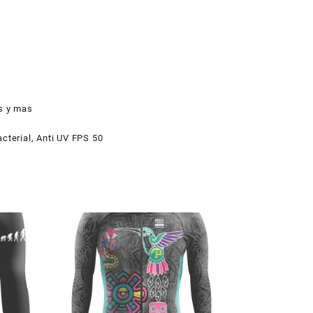
8
dad
as y mas
cterial, Anti UV FPS 50