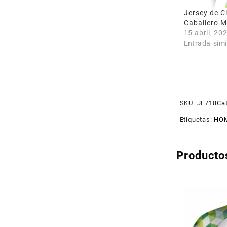
Jersey de C
Caballero 
15 abril, 20
Entrada simi
SKU:
JL718
Ca
Etiquetas:
HOM
Producto