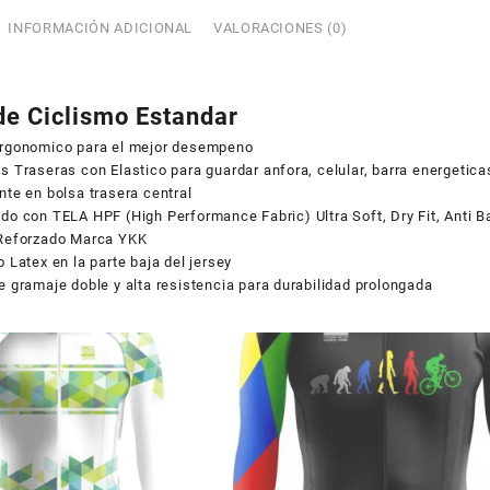
Larga
COUPONX2708448981
COPIAR CÓDIGO
JL71
INFORMACIÓN ADICIONAL
VALORACIONES (0)
canti
de Ciclismo Estandar
Ergonomico para el mejor desempeno
s Traseras con Elastico para guardar anfora, celular, barra energetic
nte en bolsa trasera central
do con TELA HPF (High Performance Fabric) Ultra Soft, Dry Fit, Anti Ba
 Reforzado Marca YKK
o Latex en la parte baja del jersey
e gramaje doble y alta resistencia para durabilidad prolongada