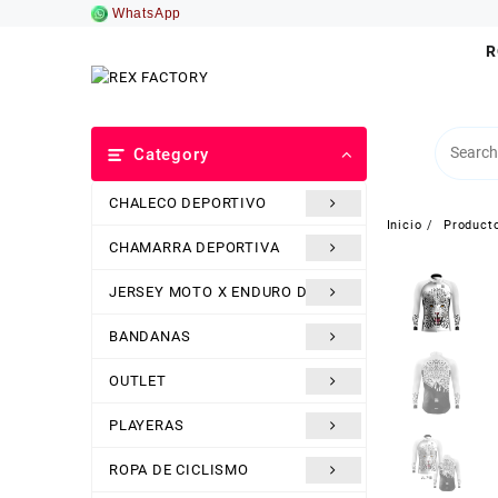
Saltar
WhatsApp
al
R
contenido
Category
CHALECO DEPORTIVO
Inicio
Product
CHAMARRA DEPORTIVA
JERSEY MOTO X ENDURO DH
BANDANAS
OUTLET
PLAYERAS
ROPA DE CICLISMO