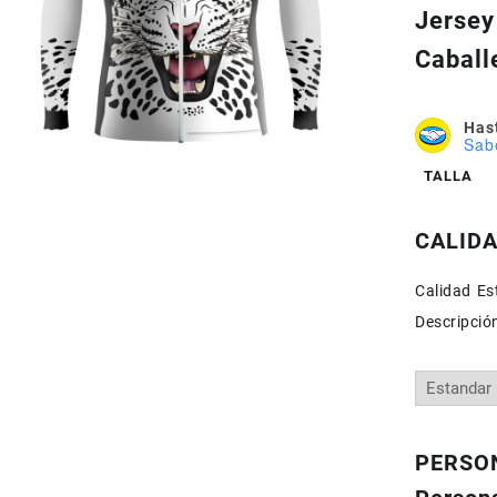
Jersey
Caball
Hast
Sab
TALLA
CALID
Calidad Est
Descripció
PERSON