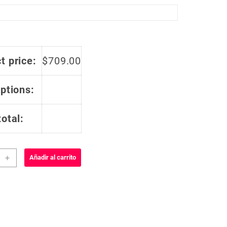
t price:
$
709.00
options:
total:
y
+
Añadir al carrito
smo
dar
re
lero
a