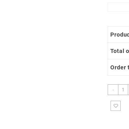
Produc
Total 
Order 
Jerse
-
de
Cicli
Estan
Homb
Cabal
Mang