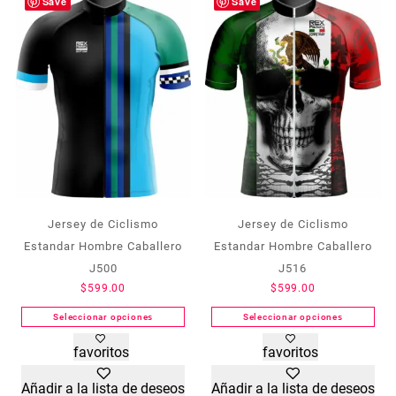
Save
Save
Jersey de Ciclismo
Jersey de Ciclismo
Estandar Hombre Caballero
Estandar Hombre Caballero
J500
J516
$
599.00
$
599.00
Seleccionar opciones
Seleccionar opciones
Este
Este
favoritos
favoritos
producto
producto
tiene
tiene
Añadir a la lista de deseos
Añadir a la lista de deseos
múltiples
múltiples