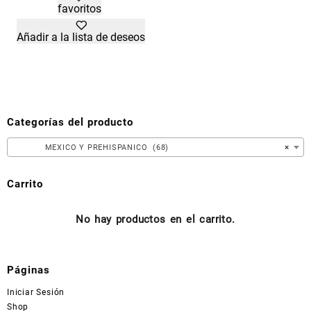
favoritos
producto
tiene
Añadir a la lista de deseos
múltiples
variantes.
Las
opciones
se
pueden
Categorías del producto
elegir
en
MEXICO Y PREHISPANICO (68)
×
la
página
Carrito
de
producto
No hay productos en el carrito.
Páginas
Iniciar Sesión
Shop