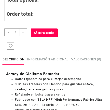
Total options:
Order total:
Jersey
-
+
Añadir al carrito
de
Ciclismo
Estandar
Hombre
Caballero
DESCRIPCIÓN
INFORMACIÓN ADICIONAL
VALORACIONES (0)
Manga
Larga
JL563
Jersey de Ciclismo Estandar
cantidad
Corte Ergonomico para el mejor desempeno
3 Bolsas Traseras con Elastico para guardar anfora,
celular, barra energeticas y mas
COUPONX0521885405
COPIAR CÓDIGO
Reflejante en bolsa trasera central
Fabricado con TELA HPF (High Performance Fabric) Ultra
Soft, Dry Fit, Anti Bacterial, Anti UV FPS 50
Cierre Reforzado Marca YKK