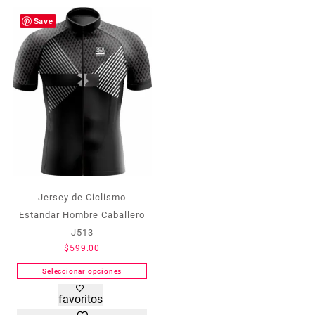
Las
Las
opciones
opciones
Save
se
se
pueden
pueden
elegir
elegir
en
en
la
la
página
página
de
de
producto
producto
Jersey de Ciclismo
Estandar Hombre Caballero
J513
$
599.00
Seleccionar opciones
Este
favoritos
producto