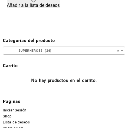
tiene
Añadir a la lista de deseos
múltiples
variantes.
Las
opciones
se
pueden
Categorías del producto
elegir
en
SUPERHEROES (26)
×
la
página
Carrito
de
producto
No hay productos en el carrito.
Páginas
Iniciar Sesión
Shop
Lista de deseos