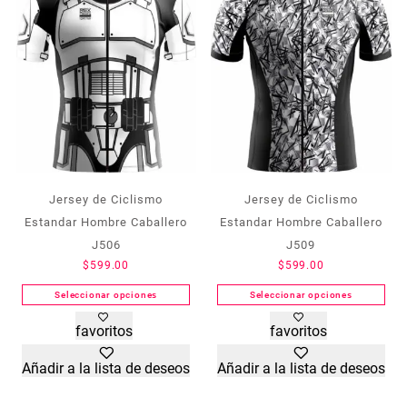
Jersey de Ciclismo
Jersey de Ciclismo
Estandar Hombre Caballero
Estandar Hombre Caballero
J506
J509
$
599.00
$
599.00
Seleccionar opciones
Seleccionar opciones
Este
Este
favoritos
favoritos
producto
producto
tiene
tiene
Añadir a la lista de deseos
Añadir a la lista de deseos
múltiples
múltiples
variantes.
variantes.