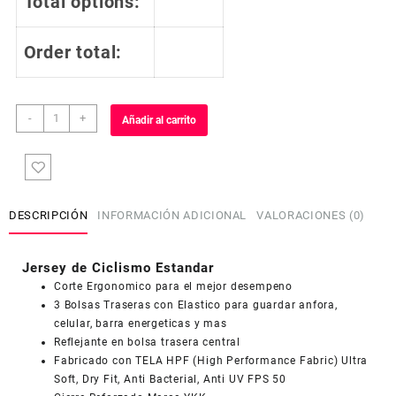
Total options:
Order total:
Jersey
-
+
Añadir al carrito
de
Ciclismo
Estandar
Hombre
Caballero
DESCRIPCIÓN
INFORMACIÓN ADICIONAL
VALORACIONES (0)
Manga
Larga
JL534
Jersey de Ciclismo Estandar
cantidad
Corte Ergonomico para el mejor desempeno
3 Bolsas Traseras con Elastico para guardar anfora,
COUPONX1209854801
COPIAR CÓDIGO
celular, barra energeticas y mas
Reflejante en bolsa trasera central
Fabricado con TELA HPF (High Performance Fabric) Ultra
Soft, Dry Fit, Anti Bacterial, Anti UV FPS 50