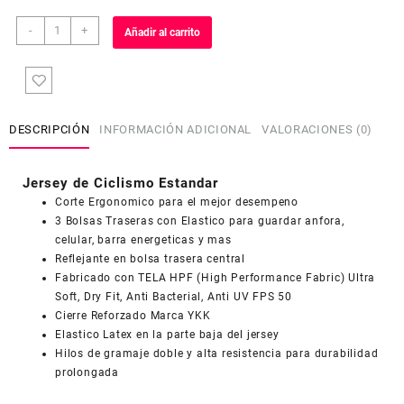
Jersey
-
+
Añadir al carrito
de
Ciclismo
Estandar
Hombre
Caballero
DESCRIPCIÓN
INFORMACIÓN ADICIONAL
VALORACIONES (0)
Manga
Larga
JL530
Jersey de Ciclismo Estandar
cantidad
Corte Ergonomico para el mejor desempeno
3 Bolsas Traseras con Elastico para guardar anfora,
celular, barra energeticas y mas
Reflejante en bolsa trasera central
Fabricado con TELA HPF (High Performance Fabric) Ultra
Soft, Dry Fit, Anti Bacterial, Anti UV FPS 50
Cierre Reforzado Marca YKK
Elastico Latex en la parte baja del jersey
Hilos de gramaje doble y alta resistencia para durabilidad
prolongada