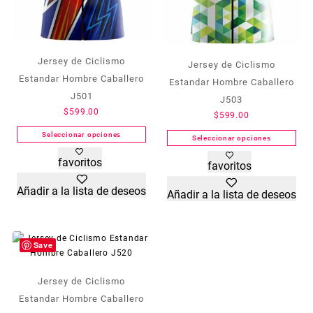
Jersey de Ciclismo
Jersey de Ciclismo
Estandar Hombre Caballero
Estandar Hombre Caballero
J501
J503
$
599.00
$
599.00
Seleccionar opciones
Seleccionar opciones
Este
Este
favoritos
favoritos
producto
producto
tiene
tiene
Añadir a la lista de deseos
Añadir a la lista de deseos
múltiples
múltiples
variantes.
variantes.
Las
Las
opciones
opciones
Save
se
se
pueden
pueden
Jersey de Ciclismo
elegir
elegir
en
Estandar Hombre Caballero
en
la