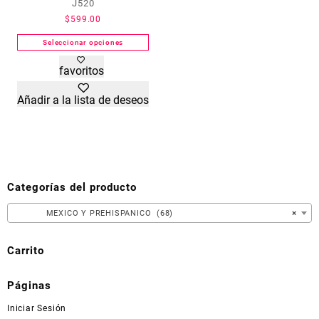
J520
la
página
página
$
599.00
de
de
Seleccionar opciones
producto
producto
Este
favoritos
producto
tiene
Añadir a la lista de deseos
múltiples
variantes.
Las
opciones
se
pueden
Categorías del producto
elegir
en
MEXICO Y PREHISPANICO (68)
×
la
página
Carrito
de
producto
Páginas
Iniciar Sesión