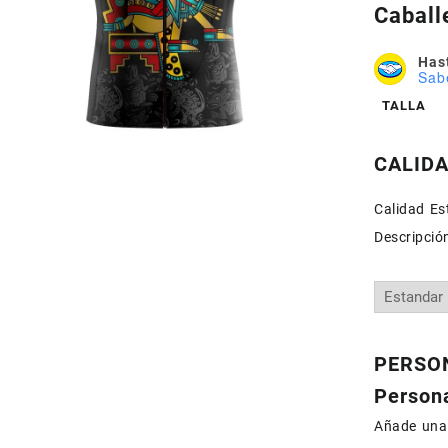
Cabal
Hast
Sab
TALLA
CALID
Calidad Est
Descripció
PERSON
Persona
Añade una 