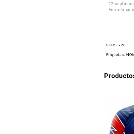
12 septiemb
Entrada simi
SKU:
J728
Etiquetas:
HOM
Producto