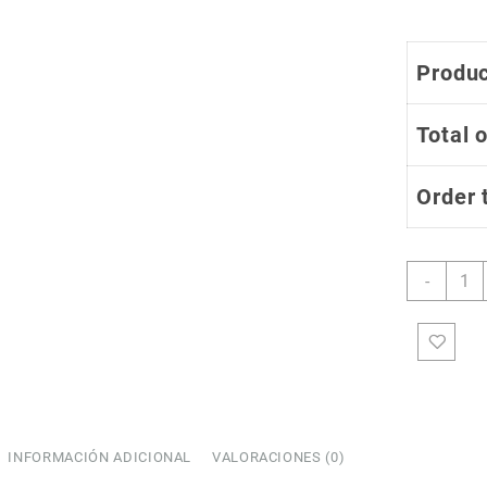
Produc
Total 
Order 
Jerse
-
de
Cicli
Estan
Homb
Cabal
J728
canti
INFORMACIÓN ADICIONAL
VALORACIONES (0)
COUPONX2048111019
COPIAR CÓDIGO