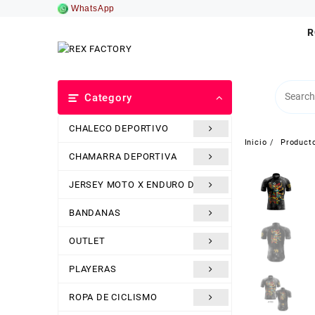
Saltar
WhatsApp
al
R
contenido
Category
CHALECO DEPORTIVO
Inicio
Product
CHAMARRA DEPORTIVA
JERSEY MOTO X ENDURO DH
BANDANAS
OUTLET
PLAYERAS
ROPA DE CICLISMO