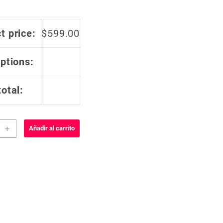
t price:
$
599.00
options:
total:
y
+
Añadir al carrito
smo
dar
re
lero
dad