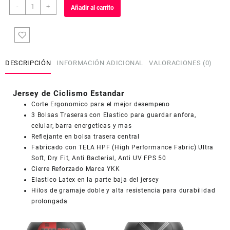
Jersey
-
+
Añadir al carrito
de
Ciclismo
Estandar
Hombre
Caballero
DESCRIPCIÓN
INFORMACIÓN ADICIONAL
VALORACIONES (0)
J650
cantidad
Jersey de Ciclismo Estandar
Corte Ergonomico para el mejor desempeno
3 Bolsas Traseras con Elastico para guardar anfora,
celular, barra energeticas y mas
Reflejante en bolsa trasera central
COUPONX1118242918
COPIAR CÓDIGO
Fabricado con TELA HPF (High Performance Fabric) Ultra
Soft, Dry Fit, Anti Bacterial, Anti UV FPS 50
Cierre Reforzado Marca YKK
Elastico Latex en la parte baja del jersey
Hilos de gramaje doble y alta resistencia para durabilidad
prolongada