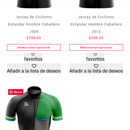
Jersey de Ciclismo
Jersey de Ciclismo
Estandar Hombre Caballero
Estandar Hombre Caballero
J504
J513
$
599.00
$
599.00
Seleccionar opciones
Seleccionar opciones
Este
Este
favoritos
favoritos
producto
producto
tiene
tiene
Añadir a la lista de deseos
Añadir a la lista de deseos
múltiples
múltiples
variantes.
variantes.
Las
Las
opciones
opciones
Save
se
se
pueden
pueden
elegir
elegir
en
en
la
la
página
página