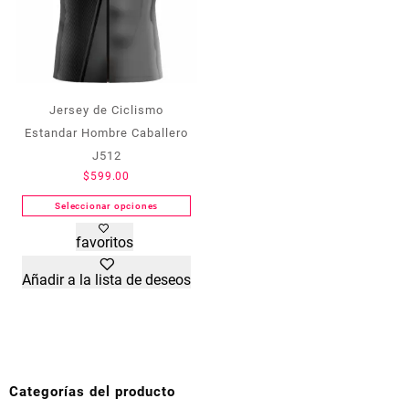
de
de
producto
producto
Jersey de Ciclismo
Estandar Hombre Caballero
J512
$
599.00
Seleccionar opciones
Este
favoritos
producto
tiene
Añadir a la lista de deseos
múltiples
variantes.
Las
opciones
se
pueden
Categorías del producto
elegir