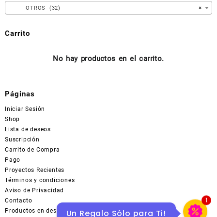
en
OTROS (32)
×
la
página
Carrito
de
producto
No hay productos en el carrito.
Páginas
Iniciar Sesión
Shop
Lista de deseos
Suscripción
Carrito de Compra
Pago
Proyectos Recientes
Términos y condiciones
Aviso de Privacidad
1
Contacto
Productos en descuentos en MERCADOLIBRE
Un Regalo Sólo para Ti!