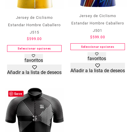
Jersey de Ciclismo
Jersey de Ciclismo
Estandar Hombre Caballero
Estandar Hombre Caballero
J501
J515
$
599.00
$
599.00
Seleccionar opciones
Seleccionar opciones
Este
Este
favoritos
favoritos
producto
producto
tiene
tiene
Añadir a la lista de deseos
Añadir a la lista de deseos
múltiples
múltiples
variantes.
variantes.
Las
Las
opciones
opciones
Save
se
se
pueden
pueden
elegir
elegir
en
en
la
la
página
página