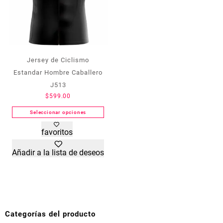
de
de
producto
producto
Jersey de Ciclismo
Estandar Hombre Caballero
J513
$
599.00
Seleccionar opciones
Este
favoritos
producto
tiene
Añadir a la lista de deseos
múltiples
variantes.
Las
opciones
se
pueden
Categorías del producto
elegir