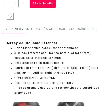
Jersey
-
+
Añadir al carrito
de
Ciclismo
Estandar
Hombre
Caballero
DESCRIPCIÓN
INFORMACIÓN ADICIONAL
VALORACIONES (0)
J609
cantidad
Jersey de Ciclismo Estandar
Corte Ergonomico para el mejor desempeno
3 Bolsas Traseras con Elastico para guardar anfora,
celular, barra energeticas y mas
Reflejante en bolsa trasera central
COUPONX9762539992
COPIAR CÓDIGO
Fabricado con TELA HPF (High Performance Fabric) Ultra
Soft, Dry Fit, Anti Bacterial, Anti UV FPS 50
Cierre Reforzado Marca YKK
Elastico Latex en la parte baja del jersey
Hilos de gramaje doble y alta resistencia para durabilidad
prolongada