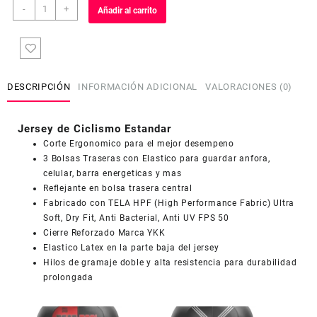
Jersey
-
+
Añadir al carrito
de
Ciclismo
Estandar
Hombre
Caballero
DESCRIPCIÓN
INFORMACIÓN ADICIONAL
VALORACIONES (0)
J577
cantidad
Jersey de Ciclismo Estandar
Corte Ergonomico para el mejor desempeno
3 Bolsas Traseras con Elastico para guardar anfora,
celular, barra energeticas y mas
Reflejante en bolsa trasera central
COUPONX0968444086
COPIAR CÓDIGO
Fabricado con TELA HPF (High Performance Fabric) Ultra
Soft, Dry Fit, Anti Bacterial, Anti UV FPS 50
Cierre Reforzado Marca YKK
Elastico Latex en la parte baja del jersey
Hilos de gramaje doble y alta resistencia para durabilidad
prolongada