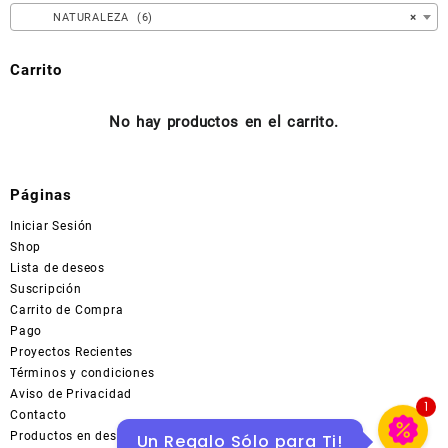
en
NATURALEZA (6)
×
la
página
Carrito
de
producto
No hay productos en el carrito.
Páginas
Iniciar Sesión
Shop
Lista de deseos
Suscripción
Carrito de Compra
Pago
Proyectos Recientes
Términos y condiciones
Aviso de Privacidad
1
Contacto
Productos en descuentos en MERCADOLIBRE
Un Regalo Sólo para Ti!