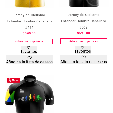
Jersey de Ciclismo
Jersey de Ciclismo
Estandar Hombre Caballero
Estandar Hombre Caballero
J502
J515
$
599.00
$
599.00
Seleccionar opciones
Seleccionar opciones
Este
Este
favoritos
favoritos
producto
producto
tiene
tiene
Añadir a la lista de deseos
Añadir a la lista de deseos
múltiples
múltiples
variantes.
variantes.
Las
Las
opciones
opciones
Save
se
se
pueden
pueden
elegir
elegir
en
en
la
la
página
página