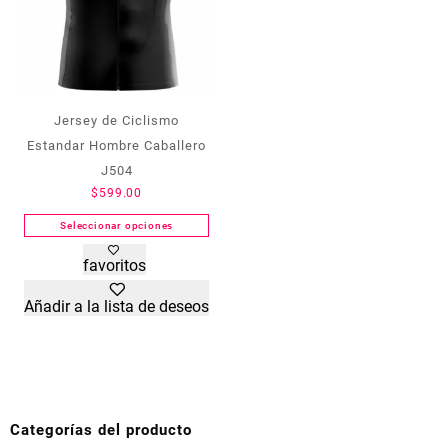
de
de
producto
producto
Jersey de Ciclismo
Estandar Hombre Caballero
J504
$
599.00
Seleccionar opciones
Este
favoritos
producto
tiene
Añadir a la lista de deseos
múltiples
variantes.
Las
opciones
se
pueden
Categorías del producto
elegir