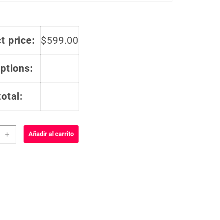
t price:
$
599.00
options:
total:
y
+
Añadir al carrito
smo
dar
re
lero
dad