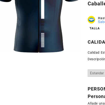
Caball
Hast
Sab
TALLA
CALID
Calidad Est
Descripció
PERSON
Persona
Añade una 