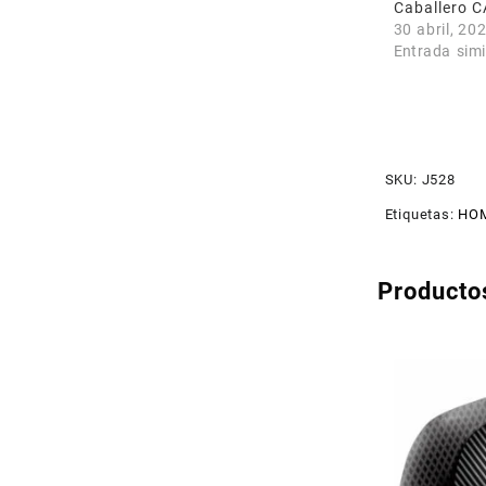
Caballero 
30 abril, 20
Entrada simi
SKU:
J528
Etiquetas:
HOM
Producto