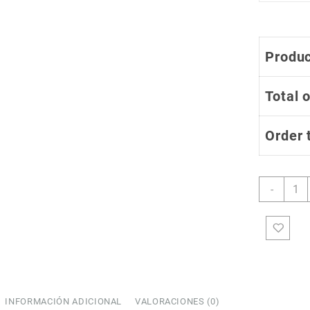
Produc
Total 
Order 
Jerse
-
de
Cicli
Estan
Homb
Cabal
J528
canti
INFORMACIÓN ADICIONAL
VALORACIONES (0)
COUPONX1566857379
COPIAR CÓDIGO