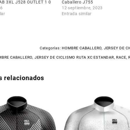
CAB 3XL J528 OUTLET 1 0
Caballero J755
26
12 septiembre, 2023
lar
Entrada similar
Categorías:
HOMBRE CABALLERO
,
JERSEY DE C
BRE CABALLERO
,
JERSEY DE CICLISMO RUTA XC ESTANDAR
,
RACE
,
s relacionados