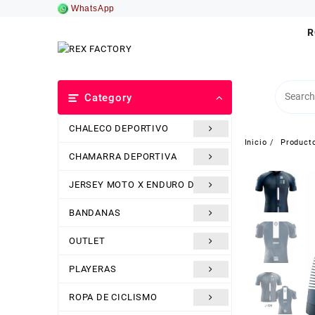
Saltar
WhatsApp
al
R
contenido
Category
CHALECO DEPORTIVO
Inicio
Product
CHAMARRA DEPORTIVA
JERSEY MOTO X ENDURO DH
BANDANAS
OUTLET
PLAYERAS
ROPA DE CICLISMO