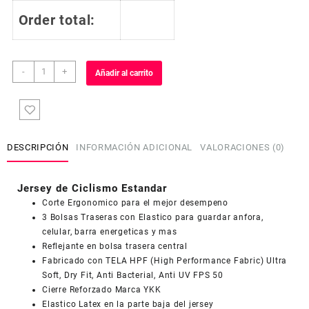
Order total:
Jersey
-
+
Añadir al carrito
de
Ciclismo
Estandar
Hombre
Caballero
DESCRIPCIÓN
INFORMACIÓN ADICIONAL
VALORACIONES (0)
J526
cantidad
Jersey de Ciclismo Estandar
Corte Ergonomico para el mejor desempeno
3 Bolsas Traseras con Elastico para guardar anfora,
COUPONX1991362193
COPIAR CÓDIGO
celular, barra energeticas y mas
Reflejante en bolsa trasera central
Fabricado con TELA HPF (High Performance Fabric) Ultra
Soft, Dry Fit, Anti Bacterial, Anti UV FPS 50
Cierre Reforzado Marca YKK
Elastico Latex en la parte baja del jersey