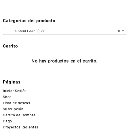
opciones
se
pueden
Categorías del producto
elegir
en
CAMUFLAJE (12)
×
la
página
Carrito
de
producto
No hay productos en el carrito.
Páginas
Iniciar Sesión
Shop
Lista de deseos
Suscripción
Carrito de Compra
Pago
Proyectos Recientes