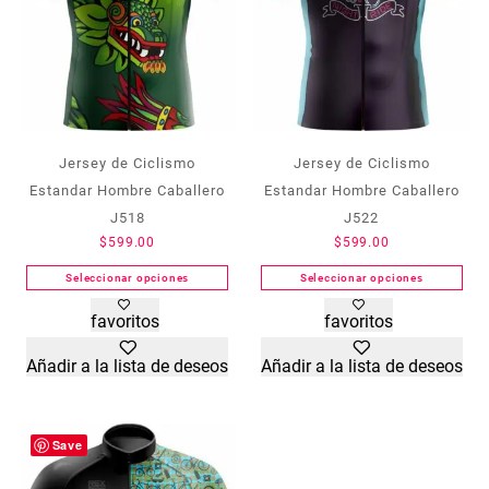
Jersey de Ciclismo
Jersey de Ciclismo
Estandar Hombre Caballero
Estandar Hombre Caballero
J518
J522
$
599.00
$
599.00
Seleccionar opciones
Seleccionar opciones
Este
Este
favoritos
favoritos
producto
producto
tiene
tiene
Añadir a la lista de deseos
Añadir a la lista de deseos
múltiples
múltiples
variantes.
variantes.
Las
Las
opciones
opciones
Save
se
se
pueden
pueden