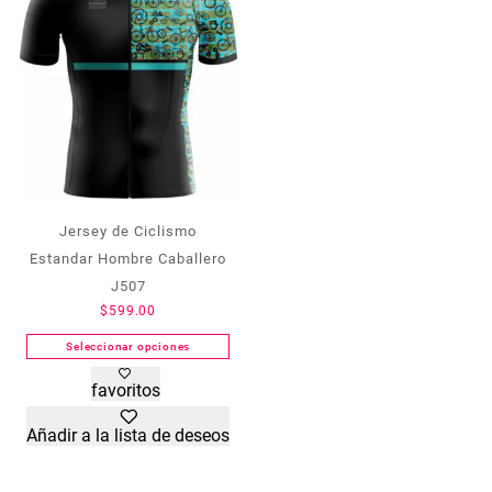
elegir
elegir
en
en
la
la
página
página
de
de
producto
producto
Jersey de Ciclismo
Estandar Hombre Caballero
J507
$
599.00
Seleccionar opciones
Este
favoritos
producto
tiene
Añadir a la lista de deseos
múltiples
variantes.
Las