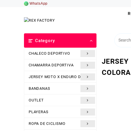
Saltar
WhatsApp
al
R
contenido
Category
CHALECO DEPORTIVO
JERSEY
CHAMARRA DEPORTIVA
COLORA
JERSEY MOTO X ENDURO DH
BANDANAS
OUTLET
PLAYERAS
ROPA DE CICLISMO